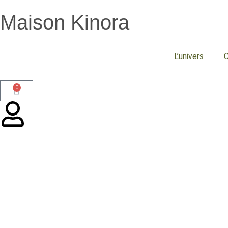
Maison Kinora
L’univers
C
0